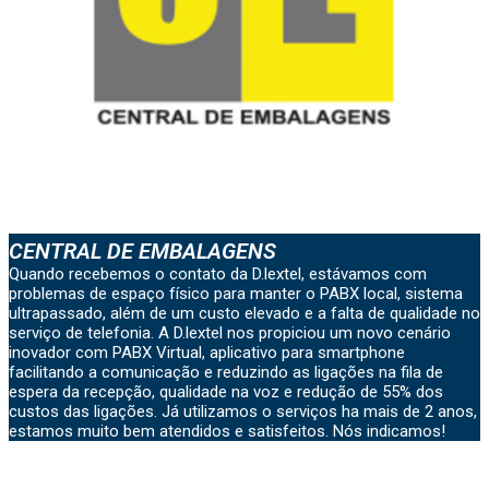
CENTRAL DE EMBALAGENS
Quando recebemos o contato da D.lextel, estávamos com
problemas de espaço físico para manter o PABX local, sistema
ultrapassado, além de um custo elevado e a falta de qualidade no
serviço de telefonia. A D.lextel nos propiciou um novo cenário
inovador com PABX Virtual, aplicativo para smartphone
facilitando a comunicação e reduzindo as ligações na fila de
espera da recepção, qualidade na voz e redução de 55% dos
custos das ligações. Já utilizamos o serviços ha mais de 2 anos,
estamos muito bem atendidos e satisfeitos. Nós indicamos!