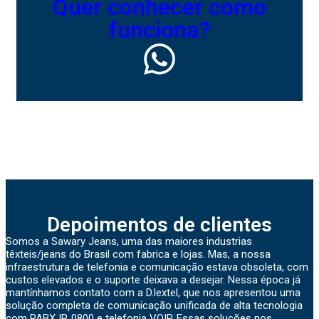
Quer conhecer como
funciona?
Depoimentos de clientes
Somos a Sawary Jeans, uma das maiores industrias
têxteis/jeans do Brasil com fabrica e lojas. Mas, a nossa
infraestrutura de telefonia e comunicação estava obsoleta, com
custos elevados e o suporte deixava a desejar. Nessa época já
mantínhamos contato com a D.lextel, que nos apresentou uma
solução completa de comunicação unificada de alta tecnologia
com PABX IP, 0800 e telefonia VOIP. Essas soluções nos